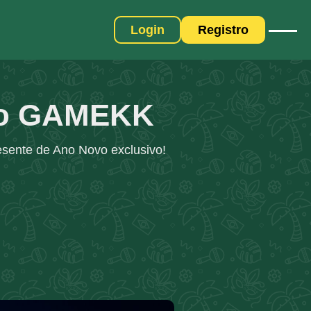
❄
Login
Registro
❄
❄
 no GAMEKK
sente de Ano Novo exclusivo!