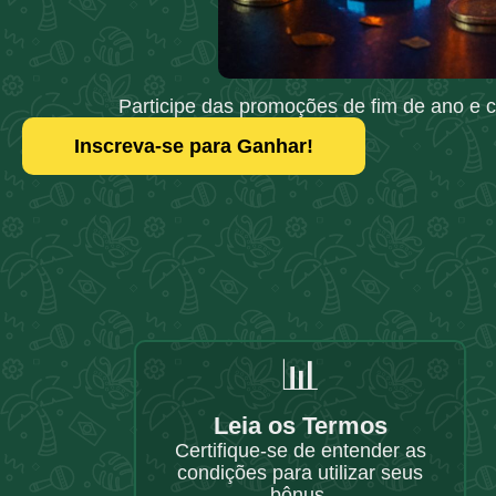
Participe das promoções de fim de ano e 
Inscreva-se para Ganhar!
📊
Leia os Termos
Certifique-se de entender as
condições para utilizar seus
bônus.