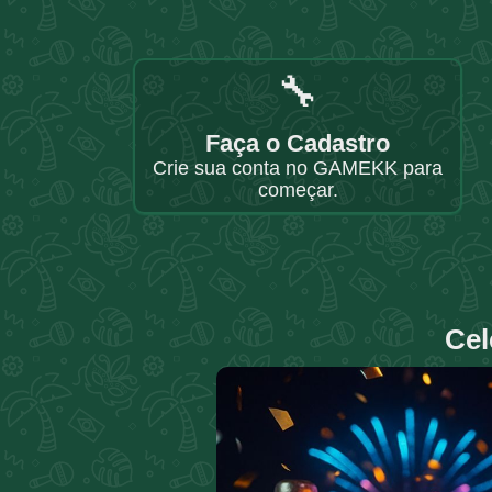
🔧
Faça o Cadastro
Crie sua conta no GAMEKK para
começar.
Cel