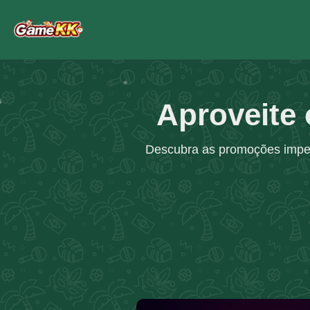
❄
❄
❄
Aproveite
❄
Descubra as promoções imper
❄