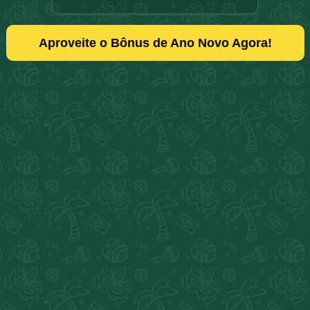
Aproveite o Bônus de Ano Novo Agora!