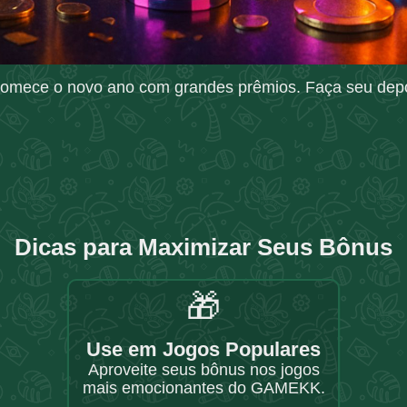
comece o novo ano com grandes prêmios. Faça seu depó
Dicas para Maximizar Seus Bônus
🎁
Use em Jogos Populares
Aproveite seus bônus nos jogos
mais emocionantes do GAMEKK.