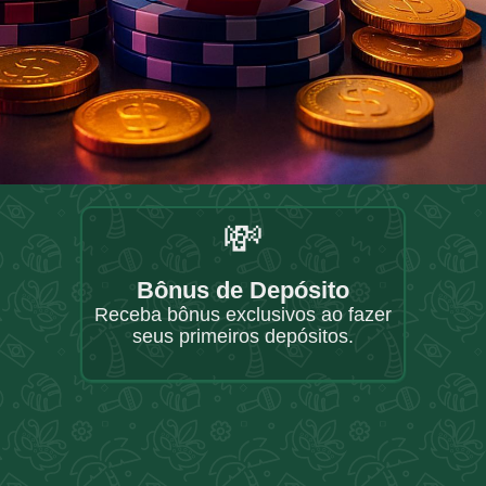
💸
Bônus de Depósito
Receba bônus exclusivos ao fazer
seus primeiros depósitos.